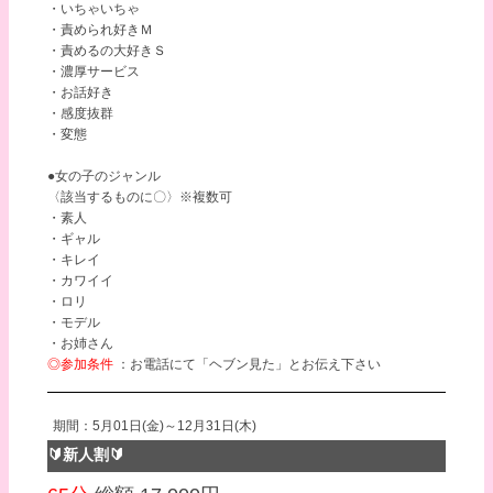
・いちゃいちゃ
・責められ好きＭ
・責めるの大好きＳ
・濃厚サービス
・お話好き
・感度抜群
・変態
●女の子のジャンル
〈該当するものに〇〉※複数可
・素人
・ギャル
・キレイ
・カワイイ
・ロリ
・モデル
・お姉さん
◎参加条件
：お電話にて「ヘブン見た」とお伝え下さい
期間：5月01日(金)～12月31日(木)
🔰新人割🔰